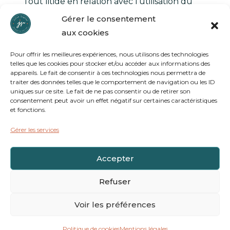
Tout litige en relation avec l’utilisation du
site
https://www.julierogier.com
est soumis
Gérer le consentement
au droit français. En dehors des cas où la loi
aux cookies
ne le permet pas, il est fait attribution
Pour offrir les meilleures expériences, nous utilisons des technologies
exclusive de juridiction aux tribunaux
telles que les cookies pour stocker et/ou accéder aux informations des
compétents de
Bordeaux
.
appareils. Le fait de consentir à ces technologies nous permettra de
traiter des données telles que le comportement de navigation ou les ID
uniques sur ce site. Le fait de ne pas consentir ou de retirer son
consentement peut avoir un effet négatif sur certaines caractéristiques
et fonctions.
Gérer les services
Mentions légales
Politique de cookies (UE)
Accepter
Conseils SEO pour professionnels de la
Refuser
santé
Voir les préférences
Site réalisé par Julie Rogier Conception Web
2026
Politique de cookies
Mentions légales