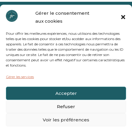
Gérer le consentement
+33 6 50 28 90 78
aux cookies
Pour offrir les meilleures expériences, nous utilisons des technologies
Julie Rogier Création Web SEO
telles que les cookies pour stocker et/ou accéder aux informations des
appareils. Le fait de consentir à ces technologies nous permettra de
traiter des données telles que le comportement de navigation ou les ID
contact@julierogier.com
uniques sur ce site. Le fait de ne pas consentir ou de retirer son
consentement peut avoir un effet négatif sur certaines caractéristiques
et fonctions.
Gérer les services
Mentions légales
Politique de cookies (UE)
Accepter
Conseils SEO pour professionnels de la
Refuser
santé
Voir les préférences
Site réalisé par Julie Rogier Conception Web